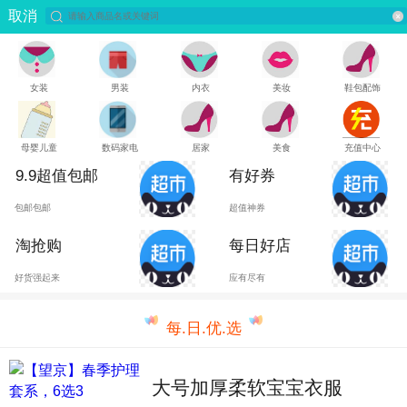
取消
女装
男装
内衣
美妆
鞋包配饰
母婴儿童
数码家电
居家
美食
充值中心
9.9超值包邮
有好券
包邮包邮
超值神券
淘抢购
每日好店
好货强起来
应有尽有
每.日.优.选
大号加厚柔软宝宝衣服